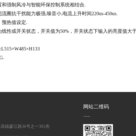
装置和强制风冷与智能环保控制系统相结合.
流圈抗干扰能力极强,噪音小,电流上升时间220us-450us.
，预热值设定.
设为线性或开关状态，开关值为50%，开关状态下输入的亮度值
L515×W485×H133
G.
网站二维码
高镇蓼江路36号之一301房